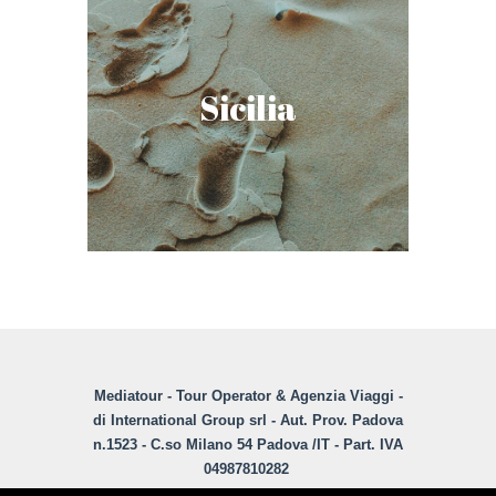
Mare & Relax
Sicilia
Itinerario di 5 giorni
Scopri
Mediatour - Tour Operator & Agenzia Viaggi -
di International Group srl - Aut. Prov. Padova
n.1523 - C.so Milano 54 Padova /IT - Part. IVA
04987810282